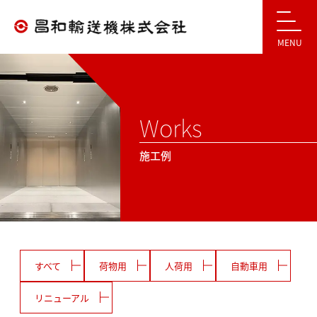
MENU
Works
施工例
すべて
荷物用
人荷用
自動車用
リニューアル