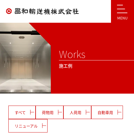
MENU
Works
施工例
すべて
荷物用
人荷用
自動車用
リニューアル